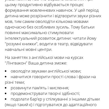
цьому продуктивно відбувається процес
формування мовленнєвих навичок. У цей період
дитина може розрізнити і відтворити звуки різних
мов, тим самим оволодіти кількома мовами
одночасно без особливих зусиль. Тому батьки
повинні максимально стимулювати
інтелектуальний розвиток дитини: читати йому
"розумні книжки", водити в театр, відвідувати
навчальні мовні центри.
На заняттях з англійської мови на курсах
"Лінгвакон" Ваша дитина зможе:
оволодіти звуками англійської мови;
навчитися говорити прості слова і фрази на
різні теми;
розвинути пам'ять і мислення;
продемонструвати творчі здібності;
подолати бар'єр у спілкуванні з іншими дітьми
(якщо такий є) і підготуватися до адаптаційного