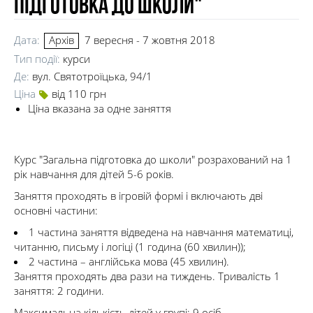
підготовка до школи"
Дата:
7 вересня - 7 жовтня 2018
Архів
Тип події:
курси
Де:
вул. Святотроїцька, 94/1
Ціна
від 110 грн
Ціна вказана за одне заняття
Курс "Загальна підготовка до школи" розрахований на 1
рік навчання для дітей 5-6 років.
Заняття проходять в ігровій формі і включають дві
основні частини:
1 частина заняття відведена на навчання математиці,
читанню, письму і логіці (1 година (60 хвилин));
2 частина – англійська мова (45 хвилин).
Заняття проходять два рази на тиждень. Тривалість 1
заняття: 2 години.
Максимальна кількість дітей у групі: 9 осіб.