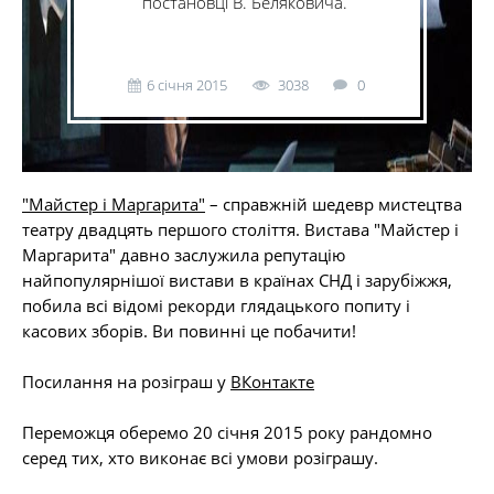
постановці В. Беляковича.
6 січня 2015
3038
0
"Майстер і Маргарита"
– справжній шедевр мистецтва
театру двадцять першого століття. Вистава "Майстер і
Маргарита" давно заслужила репутацію
найпопулярнішої вистави в країнах СНД і зарубіжжя,
побила всі відомі рекорди глядацького попиту і
касових зборів. Ви повинні це побачити!
Посилання на розіграш у
ВКонтакте
Переможця оберемо 20 січня 2015 року рандомно
серед тих, хто виконає всі умови розіграшу.