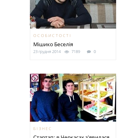
ОСОБИСТОСТІ
Мішико Беселія
23 грудня 2014
7189
0
БІЗНЕС
Стартап: в Черкасах з'явилася