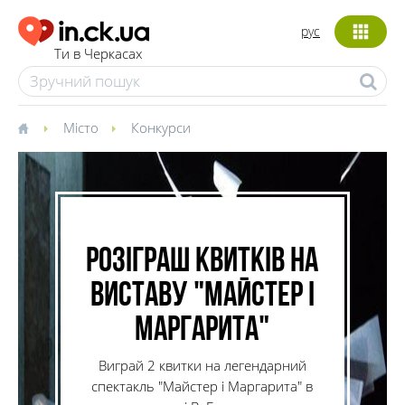
рус
Ти в Черкасах
Місто
Конкурси
Розіграш квитків на
виставу "Майстер і
Маргарита"
Виграй 2 квитки на легендарний
спектакль "Майстер і Маргарита" в