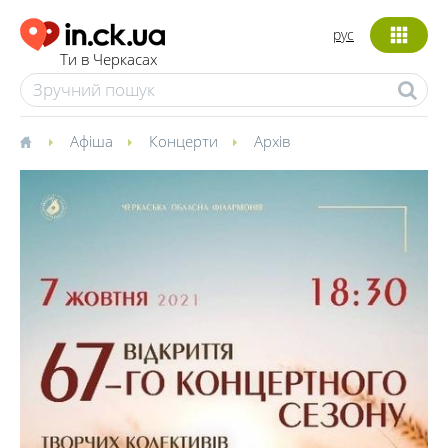
рус
Ти в Черкасах
Афіша
Концерти
Архів