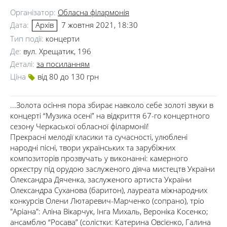
Організатор:
Обласна філармонія
Дата:
7 жовтня 2021, 18:30
Архів
Тип події:
концерти
Де:
вул. Хрещатик, 196
Деталі:
за посиланням
Ціна
від 80 до 130 грн
...Золота осіння пора збирає навколо себе золоті звуки в
концерті “Музика осені” на відкриття 67-го концертного
сезону Черкаської обласної філармонії!
Прекрасні мелодії класики та сучасності, улюблені
народні пісні, твори українських та зарубіжних
композиторів прозвучать у виконанні: камерного
оркестру під орудою заслуженого діяча мистецтв України
Олександра Дяченка, заслуженого артиста України
Олександра Суханова (баритон), лауреата міжнародних
конкурсів Олени Лютаревич-Марченко (сопрано), тріо
"Аріана": Аліна Вікарчук, Інга Михаль, Вероніка Косенко;
ансамблю “Росава” (солістки: Катерина Овсієнко, Галина