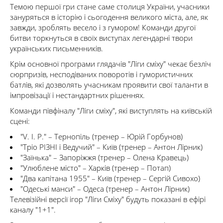
Темою першої гри стане саме столиця України, учасники
зануряться в історію і сьогодення великого міста, але, як
завжди, зроблять весело і з гумором! Команди другої
битви торкнуться в своїх виступах легендарні твори
українських письменників.
Крім основної програми глядачів "Ліги сміху" чекає безліч
сюрпризів, несподіваних поворотів і гумористичних
батлів, які дозволять учасникам проявити свої таланти в
імпровізації і нестандартних рішеннях.
Команди півфіналу "Ліги сміху", які виступлять на київській
сцені:
"V. I. P." – Тернопіль (тренер – Юрій Горбунов)
"Тріо РІЗНІ і Ведучий" – Київ (тренер – Антон Лірник)
"Заїнька" – Запоріжжя (тренер – Олена Кравець)
"Улюблене місто" – Харків (тренер – Потап)
"Два капітана 1955" – Київ (тренер – Сергій Сивохо)
"Одеські манси" – Одеса (тренер – Антон Лірник)
Телевізійні версії ігор "Ліги Сміху" будуть показані в ефірі
каналу "1+1".