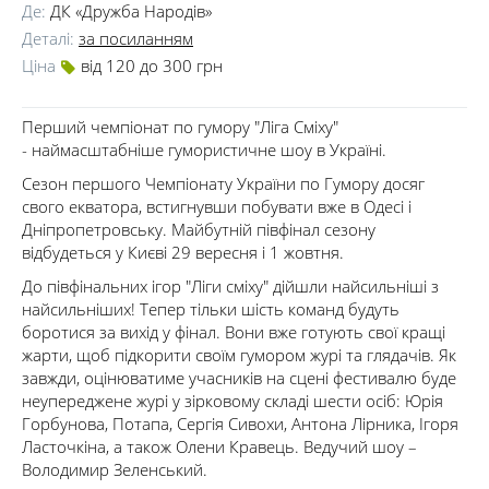
Де:
ДК «Дружба Народів»
Деталі:
за посиланням
Ціна
від 120 до 300 грн
Перший чемпіонат по гумору "Ліга Сміху"
- наймасштабніше гумористичне шоу в Україні.
Сезон першого Чемпіонату України по Гумору досяг
свого екватора, встигнувши побувати вже в Одесі і
Дніпропетровську. Майбутній півфінал сезону
відбудеться у Києві 29 вересня і 1 жовтня.
До півфінальних ігор "Ліги сміху" дійшли найсильніші з
найсильніших! Тепер тільки шість команд будуть
боротися за вихід у фінал. Вони вже готують свої кращі
жарти, щоб підкорити своїм гумором журі та глядачів. Як
завжди, оцінюватиме учасників на сцені фестивалю буде
неупереджене журі у зірковому складі шести осіб: Юрія
Горбунова, Потапа, Сергія Сивохи, Антона Лірника, Ігоря
Ласточкіна, а також Олени Кравець. Ведучий шоу –
Володимир Зеленський.