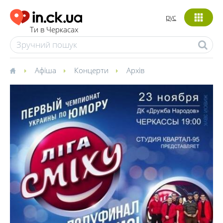
рус
Ти в Черкасах
Афіша
Концерти
Архів