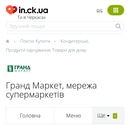
рус
Ти в Черкасах
Поїсти
,
Купити
Кондитерські
,
Продукти харчування
,
Товари для дому
Гранд Маркет, мережа
супермаркетів
Ще
Головна
Меню
9