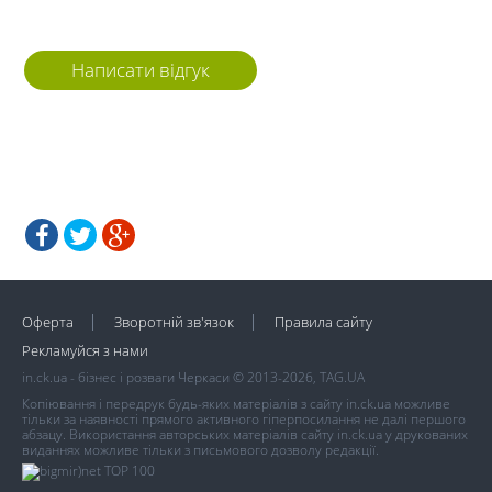
Написати відгук
Оферта
Зворотній зв'язок
Правила сайту
Рекламуйся з нами
in.ck.ua - бізнес і розваги Черкаси © 2013-2026, TAG.UA
Копіювання і передрук будь-яких матеріалів з сайту in.ck.ua можливе
тільки за наявності прямого активного гіперпосилання не далі першого
абзацу. Використання авторських матеріалів сайту in.ck.ua у друкованих
виданнях можливе тільки з письмового дозволу редакції.