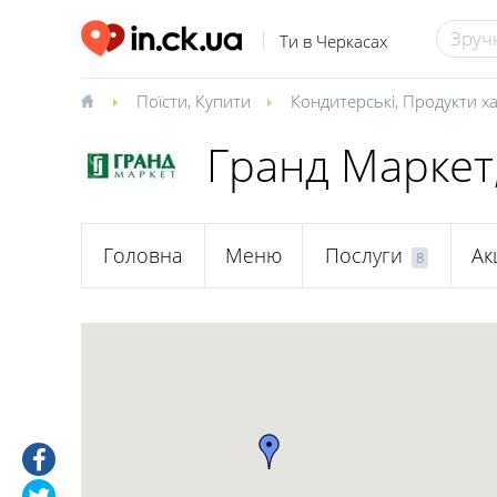
Ти в Черкасах
Поїсти
,
Купити
Кондитерські
,
Продукти х
Гранд Маркет
Головна
Меню
Послуги
Акц
8