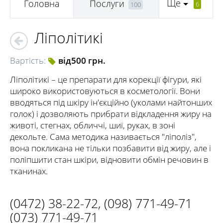
Ще
Головна
Послуги
6
100
Ліполітикі
Вартість:
від500 грн.
Ліполітикі – це препарати для корекції фігури, які
широко використовуються в косметології. Вони
вводяться під шкіру ін'єкційно (уколами найтонших
голок) і дозволяють прибрати відкладення жиру на
животі, стегнах, обличчі, шиї, руках, в зоні
декольте. Сама методика називається "ліполіз",
вона покликана не тільки позбавити від жиру, але і
поліпшити стан шкіри, відновити обмін речовин в
тканинах.
(0472) 38-22-72
,
(098) 771-49-71
(073) 771-49-71