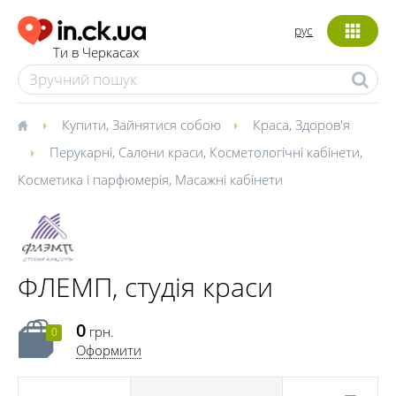
рус
Ти в Черкасах
Купити
,
Зайнятися собою
Краса
,
Здоров'я
Перукарні
,
Салони краси
,
Косметологічні кабінети
,
Косметика і парфюмерія
,
Масажні кабінети
ФЛЕМП, студія краси
0
грн.
0
Оформити