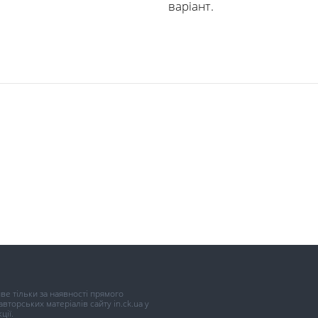
варіант.
иве тільки за наявності прямого
торських матеріалів сайту in.ck.ua у
ції.