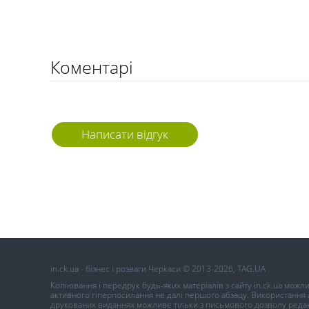
Коментарі
Написати відгук
in.ck.ua - бізнес і розваги Черкаси © 2013-2026, TAG.UA
Копіювання і передрук будь-яких матеріалів з сайту in.ck.ua можл
активного гіперпосилання не далі першого абзацу. Використання ав
друкованих виданнях можливе тільки з письмового дозволу редак