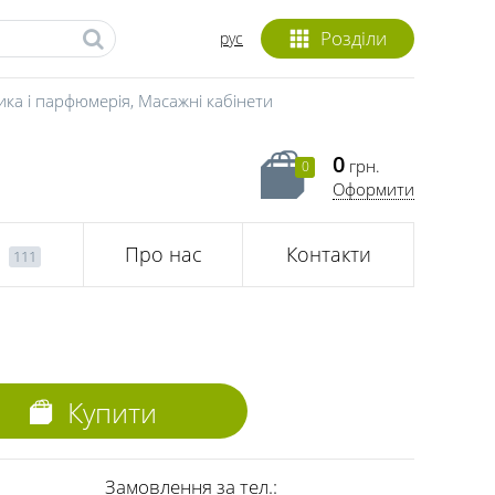
Розділи
рус
ика і парфюмерія
,
Масажні кабінети
0
грн.
0
Оформити
Про нас
Контакти
111
Купити
Замовлення за тел.: