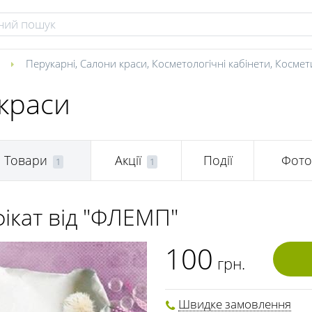
я
Перукарні
,
Салони краси
,
Косметологічні кабінети
,
Космет
краси
Товари
Акції
Події
Фото
1
1
ікат від "ФЛЕМП"
100
грн.
Швидке замовлення