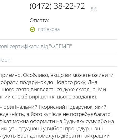
(0472) 38-22-72
ще
(098) 771-49-71
Оплата:
(073) 771-49-71
готівкова
ові сертифікати від "ФЛЕМП"
ності
 приємно. Особливо, якщо ви можете оживити
ді обрати подарунок до Нового року, Дня
ншого свята виявляється дуже складно. Ми
чний спосіб вирішення цього завдання.
– оригінальний і корисний подарунок, який
вдячність, а його купівля не потребує багато
фікат можна оформити на будь-яку суму або на
икнуть труднощі у виборі процедур, наші
тують Вас і допоможуть дібрати найкращий