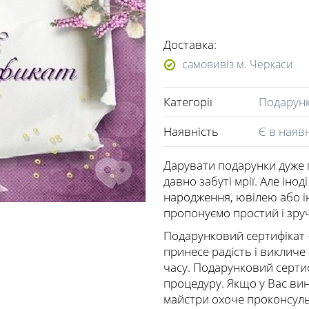
Доставка:
самовивіз м. Черкаси
Категорії
Подарунк
Наявність
Є в наяв
Дарувати подарунки дуже
давно забуті мрії. Але іно
народження, ювілею або і
пропонуємо простий і зру
Подарунковий сертифікат 
принесе радість і викличе 
часу. Подарунковий серти
процедуру. Якщо у Вас вин
майстри охоче проконсуль