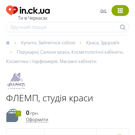
рус
Ти в Черкасах
Купити
,
Зайнятися собою
Краса
,
Здоров'я
Перукарні
,
Салони краси
,
Косметологічні кабінети
,
Косметика і парфюмерія
,
Масажні кабінети
ФЛЕМП, студія краси
0
грн.
0
Оформити