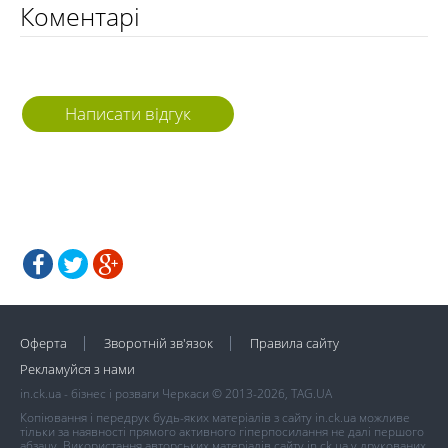
Коментарі
Написати відгук
Оферта
Зворотній зв'язок
Правила сайту
Рекламуйся з нами
in.ck.ua - бізнес і розваги Черкаси © 2013-2026, TAG.UA
Копіювання і передрук будь-яких матеріалів з сайту in.ck.ua можливе
тільки за наявності прямого активного гіперпосилання не далі першого
абзацу. Використання авторських матеріалів сайту in.ck.ua у друкованих