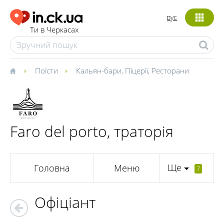
рус
Ти в Черкасах
Поїсти
Кальян-бари
,
Піцерії
,
Ресторани
Faro del porto, траторія
Ще
Головна
Меню
7
Офіціант