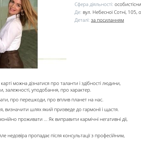
Сфера діяльності:
особистісн
Де:
вул. Небесної Сотні, 105, 
Деталі:
за посиланням
карті можна дізнатися про таланти і здібності людини,
и, залежності, уподобання, про характер.
ати, про перешкоди, про вплив планет на нас.
я, визначити шлях який призведе до гармонії і щастя.
онійно проживати ... Як виправити кармічні негативні дії,
Але недовіра пропадає після консультації з професійним,