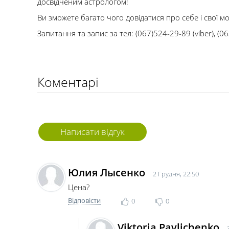
досвідченим астрологом!
Ви зможете багато чого довідатися про себе і свої м
Запитання та запис за тел: (067)524-29-89 (viber), 
Коментарі
Написати відгук
Юлия Лысенко
2 Грудня, 22:50
Цена?
Відповісти
0
0
Viktoria Pavlichenko