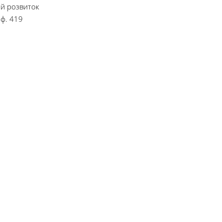
ий розвиток
оф. 419