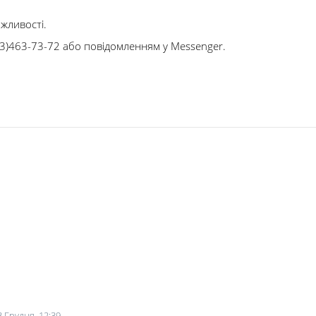
ожливості.
(063)463-73-72 або повідомленням у Messenger.
3 Грудня, 12:39