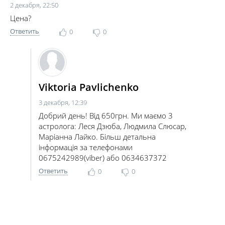
2 декабря, 22:50
Цена?
Ответить
0
0
Viktoria Pavlichenko
3 декабря, 12:39
Добрий день! Від 650грн. Ми маємо 3
астролога: Леся Дзюба, Людмила Слюсар,
Маріанна Лайко. Більш детальна
інформація за телефонами
0675242989(viber) або 0634637372
Ответить
0
0