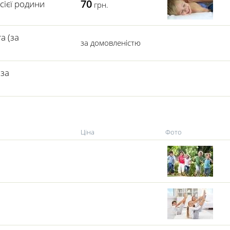
70
сієї родини
грн.
а (за
за домовленістю
(за
Ціна
Фото