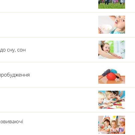
до сну, сон
 пробудження
розвиваючі