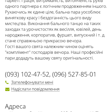
паркеті. Грація, витриманість, витонченість рухів
одного партнера є логічним продовженням іншого.
Рухаючись як єдине ціле, бальна пара уособлює
виняткову красу і бездоганність цього виду
мистецтва. Виконання бального танцю на таких
заходах та урочистостях як весілля, ювілей, день
народження, корпоратив, фуршет, випускний і т. д.
стане справжньою прикрасою вечора.
Гості вашого свята належним чином оцінять
"комплімент" господарів вечора. Наші професійні
пари додадуть вашому святу оригінальності.
(093) 102-47-52
,
(096) 527-85-01
Зателефонувати мені
Надіслати повідомлення
Адреса