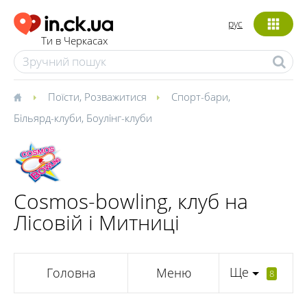
рус
Ти в Черкасах
Поїсти
,
Розважитися
Спорт-бари
,
Більярд-клуби
,
Боулінг-клуби
Cosmos-bowling, клуб на
Лісовій і Митниці
Ще
Головна
Меню
8