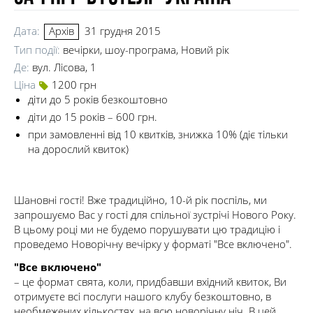
Дата:
31 грудня 2015
Архів
Тип події:
вечірки, шоу-програма, Новий рік
Де:
вул. Лісова, 1
Ціна
1200 грн
діти до 5 років безкоштовно
діти до 15 років – 600 грн.
при замовленні від 10 квитків, знижка 10% (діє тільки
на дорослий квиток)
Шановні гості! Вже традиційно, 10-й рік поспіль, ми
запрошуємо Вас у гості для спільної зустрічі Нового Року.
В цьому році ми не будемо порушувати цю традицію і
проведемо Новорічну вечірку у форматі "Все включено".
"Все включено"
– це формат свята, коли, придбавши вхідний квиток, Ви
отримуєте всі послуги нашого клубу безкоштовно, в
необмежених кількостях, на всю новорічну ніч. В цей