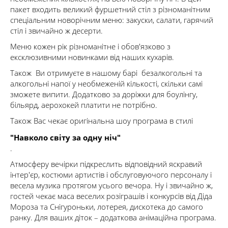
пакет входить великий фуршетний стіл з різноманітним
спеціальним новорічним меню: закуски, салати, гарячий
стіл і звичайно ж десерти.
Меню кожен рік різноманітне і обов'язково з
ексклюзивними новинками від наших кухарів.
Також Ви отримуєте в нашому барі безалкогольні та
алкогольні напої у необмеженій кількості, скільки самі
зможете випити. Додатково за доріжки для боулінгу,
більярд, аерохокей платити не потрібно.
Також Вас чекає оригінальна шоу програма в стилі
"Навколо світу за одну ніч"
.
Атмосферу вечірки підкреслить відповідний яскравий
інтер'єр, костюми артистів і обслуговуючого персоналу і
весела музика протягом усього вечора. Ну і звичайно ж,
гостей чекає маса веселих розіграшів і конкурсів від Діда
Мороза та Снігуроньки, лотерея, дискотека до самого
ранку. Для ваших діток – додаткова анімаційна програма.