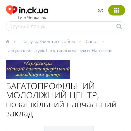
рус
Ти в Черкасах
Послуги
,
Зайнятися собою
Спорт
Танцювальні студії
,
Спортивні комплекси
,
Навчання
БАГАТОПРОФІЛЬНИЙ
МОЛОДІЖНИЙ ЦЕНТР,
позашкільний навчальний
заклад