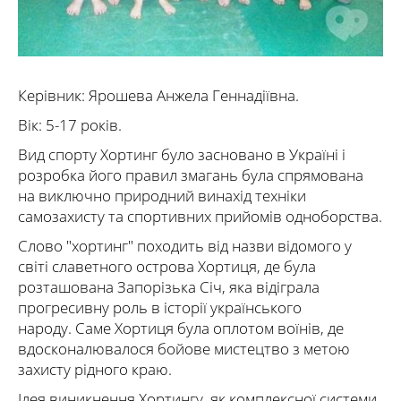
Керівник: Ярошева Анжела Геннадіївна.
Вік: 5-17 років.
Вид спорту Хортинг було засновано в Україні і
розробка його правил змагань була спрямована
на виключно природний винахід техніки
самозахисту та спортивних прийомів одноборства.
Слово "хортинг" походить від назви відомого у
світі славетного острова Хортиця, де була
розташована Запорізька Січ, яка відіграла
прогресивну роль в історії українського
народу. Саме Хортиця була оплотом воїнів, де
вдосконалювалося бойове мистецтво з метою
захисту рідного краю.
Ідея виникнення Хортингу, як комплексної системи