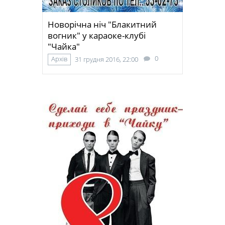
Новорічна ніч "Блакитний
вогник" у караоке-клубі
"Чайка"
0
Архів
31 грудня 2016, 22:00