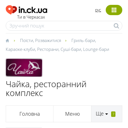
рус
Ти в Черкасах
Поїсти
,
Розважитися
Гриль-бари
,
Караоке-клуби
,
Ресторани
,
Суші-бари
,
Lounge-бари
Чайка, ресторанний
комплекс
Ще
Головна
Меню
7