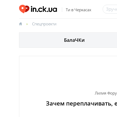
Ти в Черкасах
Спецпроекти
БалаЧКи
Лилия Фору
Зачем переплачивать, 