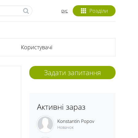
Розділи
рус
Користувачі
Задати запитання
Активні зараз
Konstantin Popov
Новачок