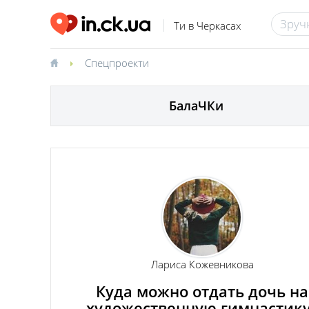
Ти в Черкасах
Спецпроекти
БалаЧКи
Лариса Кожевникова
Куда можно отдать дочь на
художественную гимнастик