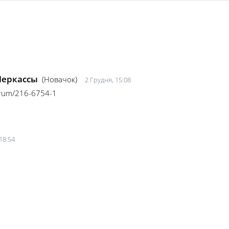
Черкассы
(Новачок)
2 Грудня, 15:08
orum/216-6754-1
18:54