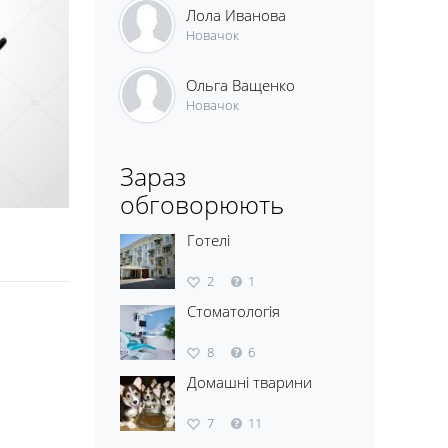
Лола Иванова
Новачок
Ольга Ващенко
Новачок
Зараз
обговорюють
Готелі
2
1
Стоматологія
8
6
Домашні тварини
7
11