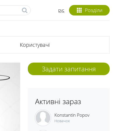
Розділи
рус
Користувачі
Задати запитання
Активні зараз
Konstantin Popov
Новачок