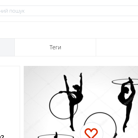
Теги
у?