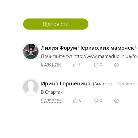
Відповісти
Лилия Форум Черкасских мамочек 
Почитайте тут http://www.mamaclub.in.ua/f
Відповісти
0
0
Ирина Горшенина
(Аматор)
20 Жовтня, 
В Спартак
Відповісти
0
0