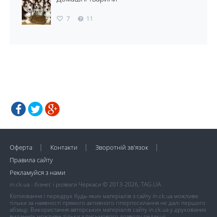
7
11
Оферта
Контакти
Зворотній зв'язок
Правила сайту
Рекламуйся з нами
in.ck.ua - бізнес і розваги Черкаси © 2013-2026, TAG.UA
Копіювання і передрук будь-яких матеріалів з сайту in.ck.ua можливе
тільки за наявності прямого активного гіперпосилання не далі першого
абзацу. Використання авторських матеріалів сайту in.ck.ua у друкованих
виданнях можливе тільки з письмового дозволу редакції.