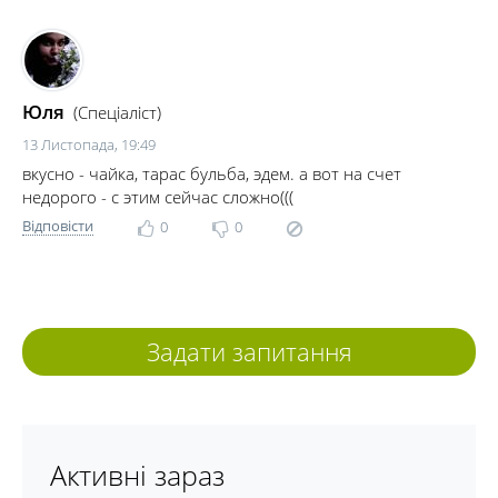
Юля
(Спеціаліст)
13 Листопада, 19:49
вкусно - чайка, тарас бульба, эдем. а вот на счет
недорого - с этим сейчас сложно(((
Відповісти
0
0
Задати запитання
Активні зараз