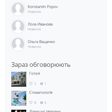
Konstantin Popov
Новачок
Лола Иванова
Новачок
Ольга Ващенко
Новачок
Зараз обговорюють
Готелі
2
1
Стоматологія
8
6
Домашні тварини