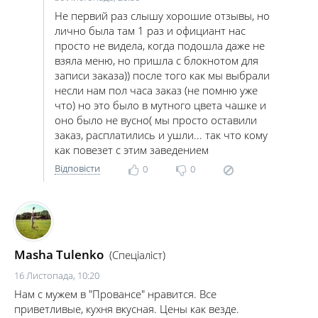
Не первий раз слышу хорошие отзывы, но
лично была там 1 раз и официант нас
просто не видела, когда подошла даже не
взяла меню, но пришла с блокнотом для
записи заказа)) после того как мы выбрали
несли нам пол часа заказ (не помню уже
что) но это было в мутного цвета чашке и
оно было не вусно( мы просто оставили
заказ, расплатились и ушли... так что кому
как повезет с этим заведением
Відповісти
0
0
Masha Tulenko
(Спеціаліст)
16 Листопада, 10:20
Нам с мужем в "Провансе" нравится. Все
приветливые, кухня вкусная. Цены как везде.