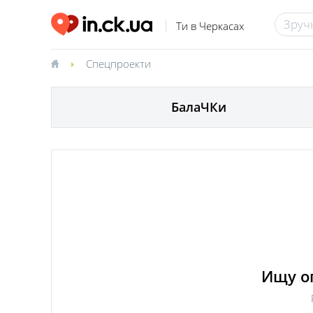
Ти в Черкасах
Спецпроекти
БалаЧКи
Ищу о