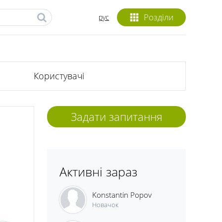
Розділи
рус
Користувачі
Задати запитання
Активні зараз
Konstantin Popov
Новачок