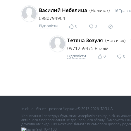
Василий Небелица
(Новачок)
16 Травня
0980794904
Відповісти
0
0
Тетяна Зозуля
(Новачок)
0971259475 Віталій
Відповісти
0
0
in.ck.ua - бізнес і розваги Черкаси © 2013-2026, TAG.UA
Копіювання і передрук будь-яких матеріалів з сайту in.ck.ua можл
активного гіперпосилання не далі першого абзацу. Використання ав
друкованих виданнях можливе тільки з письмового дозволу редак