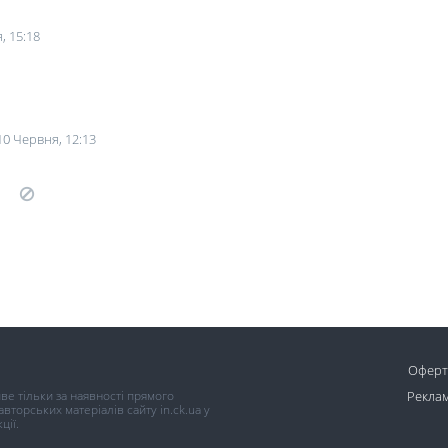
, 15:18
10 Червня, 12:13
Оферт
иве тільки за наявності прямого
Реклам
торських матеріалів сайту in.ck.ua у
ції.