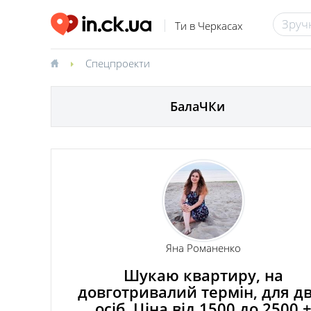
Ти в Черкасах
Спецпроекти
БалаЧКи
Яна Романенко
Шукаю квартиру, на
довготривалий термін, для д
осіб. Ціна від 1500 до 2500 