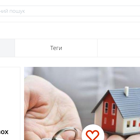
Теги
вох
+