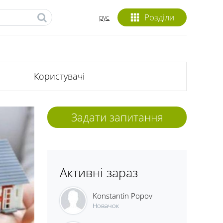
Розділи
рус
Користувачі
Задати запитання
Активні зараз
Konstantin Popov
Новачок