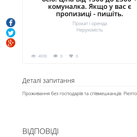
комуналка. Якщо у вас є
пропизиці - пишіть.
Прокат і оренда
Нерухомість
4930
0
0
Деталі запитання
Проживання без господарів та співмешканців. Ріелто
ВІДПОВІДІ