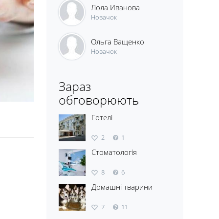
Лола Иванова
Новачок
Ольга Ващенко
Новачок
Зараз
обговорюють
Готелі
2
1
Стоматологія
8
6
Домашні тварини
7
11