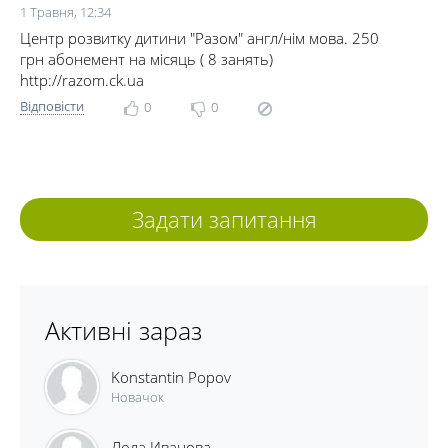
1 Травня, 12:34
Центр розвитку дитини "Разом" англ/нім мова. 250
грн абонемент на місяць ( 8 занять)
http://razom.ck.ua
Відповісти
0
0
Задати запитання
Активні зараз
Konstantin Popov
Новачок
Лола Иванова