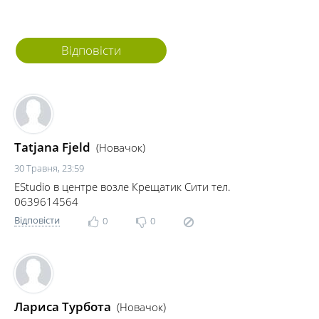
Відповісти
Tatjana Fjeld
(Новачок)
30 Травня, 23:59
EStudio в центре возле Крещатик Сити тел.
0639614564
Відповісти
0
0
Лариса Турбота
(Новачок)