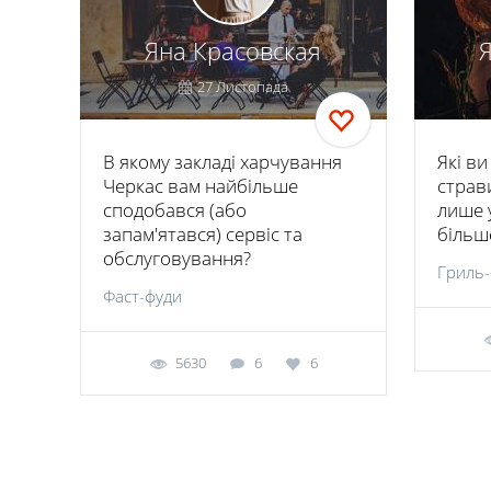
Яна Красовская
27 Листопада
В якому закладі харчування
Які ви
Черкас вам найбільше
страви
сподобався (або
лише у
запам'ятався) сервіс та
більше
обслуговування?
Гриль
Фаст-фуди
5630
6
6