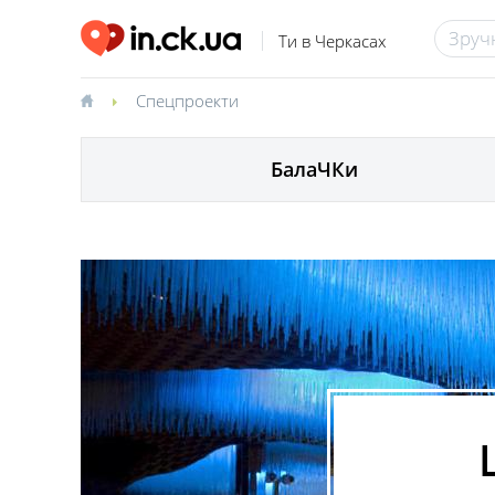
Ти в Черкасах
Спецпроекти
БалаЧКи