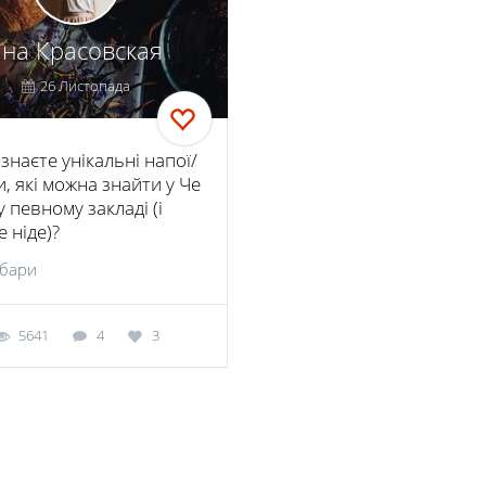
Яна Красовская
26 Листопада
 знаєте унікальні напої/
, які можна знайти у Че
 певному закладі (і
 ніде)?
-бари
5641
4
3