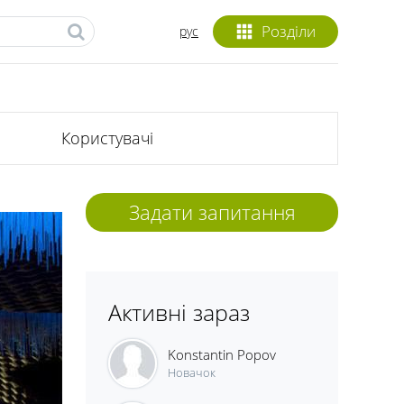
Розділи
рус
Користувачі
Задати запитання
Активні зараз
Konstantin Popov
Новачок