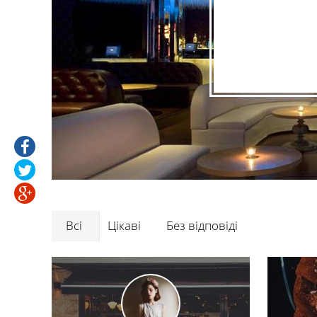
Всі
Цікаві
Без відповіді