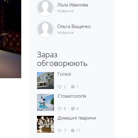
Лола Иванова
Новачок
Ольга Ващенко
Новачок
Зараз
обговорюють
Готелі
2
1
Стоматологія
8
6
Домашні тварини
7
11