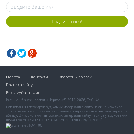
Підписатися!
Оферта
Контакти
Зворотній зв'язок
Правила сайту
Рекламуйся з нами
in.ck.ua - бізнес і розваги Черкаси © 2013-2026, TAG.UA
Копіювання і передрук будь-яких матеріалів з сайту in.ck.ua можливе
тільки за наявності прямого активного гіперпосилання не далі першого
абзацу. Використання авторських матеріалів сайту in.ck.ua у друкованих
виданнях можливе тільки з письмового дозволу редакції.