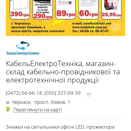
КабельЕлектроТехніка
, магазин-
склад кабельно-провідникової та
електротехнічної продукції
(0472) 66-66-18
,
(050) 337-09-39
ще
(095) 275-11-05
,
(0472) 65-47-07
м. Черкаси
,
просп. Хіміків, 1
Переглянути на карті
Знижки на світильники офісні LED, прожектори