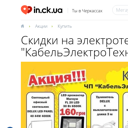
Ты в Черкассах
Акции
Купить
Скидки на электро
"КабельЭлектроТех