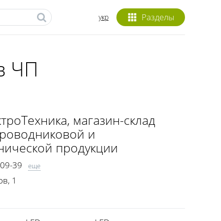
Разделы
укр
в ЧП
ктроТехника
, магазин-склад
проводниковой и
нической продукции
-09-39
еще
-47-07
ов, 1