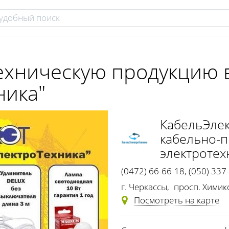
техническую продукцию 
ника"
КабельЭле
кабельно-
электротех
(0472) 66-66-18
,
(050) 337
(095) 275-11-05
,
(0472) 65
г. Черкассы
,
просп. Химик
Посмотреть на карте