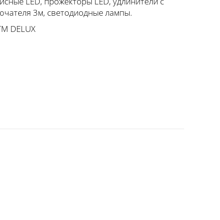
исные LED, прожекторы LED, удлинители с
ючателя 3м, светодиодные лампы.
ТМ DELUX