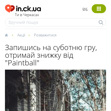
рус
Ти в Черкасах
Акції
Розважитися
Запишись на суботню гру,
отримай знижку від
"Paintball"