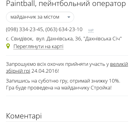
Paintball
, пейнтбольний оператор
майданчик за містом
(098) 334-23-45
,
(063) 634-23-10
ще
(095) 294-23-45
c. Свидівок
,
вул. Дахнівська, 36, "Дахнівська Січ"
Переглянути на карті
Запрошуємо всіх охочих прийняти участь у
великій
збірній грі
24.04.2016!
Запишись на суботню гру, отримай знижку 10%.
Гра буде проведена на майданчику Стройка!
Коментарі