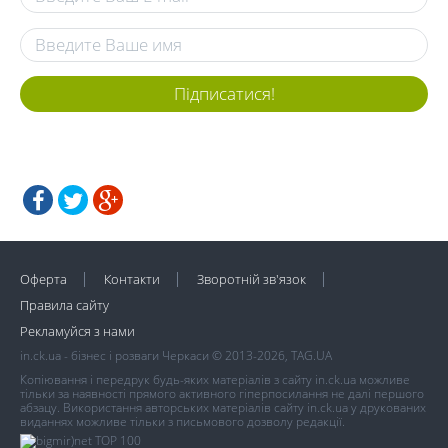
Підписатися!
Оферта
Контакти
Зворотній зв'язок
Правила сайту
Рекламуйся з нами
in.ck.ua - бізнес і розваги Черкаси © 2013-2026, TAG.UA
Копіювання і передрук будь-яких матеріалів з сайту in.ck.ua можливе
тільки за наявності прямого активного гіперпосилання не далі першого
абзацу. Використання авторських матеріалів сайту in.ck.ua у друкованих
виданнях можливе тільки з письмового дозволу редакції.