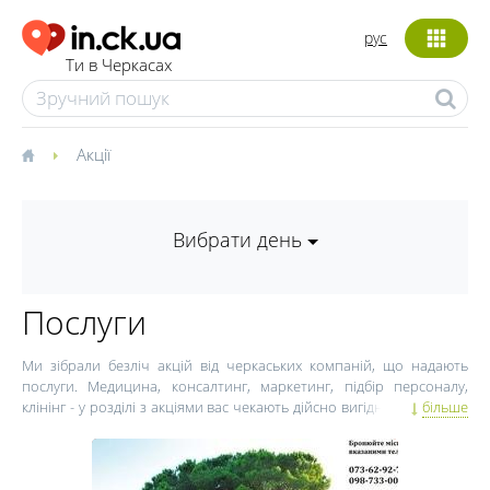
рус
Ти в Черкасах
Акції
Вибрати день
Послуги
Ми зібрали безліч акцій від черкаських компаній, що надають
послуги. Медицина, консалтинг, маркетинг, підбір персоналу,
клінінг - у розділі з акціями вас чекають дійсно вигідні пропозиції.
більше
Замовляйте послуги з максимальною користю для себе і свого
гаманця. А in.ck.ua подбає, щоб ви завжди могли вибрати серед
кількох вигідних акцій і знижок.