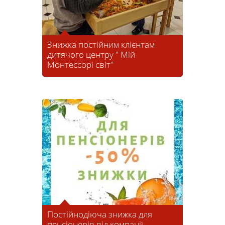
Знижка постійним клієнтам
дитячого центру " Мій
Монтессорі світ"
Постійнодіюча знижка для
пенсіонерів від компанії