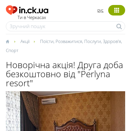
рус
Ти в Черкасах
Акції
Поїсти
,
Розважитися
,
Послуги
,
Здоров'я
,
Спорт
Новорічна акція! Друга доба
безкоштовно від "Perlyna
resort"