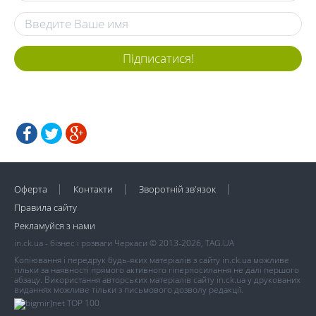
Підписатися!
Оферта
Контакти
Зворотній зв'язок
Правила сайту
Рекламуйся з нами
in.ck.ua - бізнес і розваги Черкаси © 2013-2026, TAG.UA
Копіювання і передрук будь-яких матеріалів з сайту in.ck.ua можливе
тільки за наявності прямого активного гіперпосилання не далі першого
абзацу. Використання авторських матеріалів сайту in.ck.ua у друкованих
виданнях можливе тільки з письмового дозволу редакції.