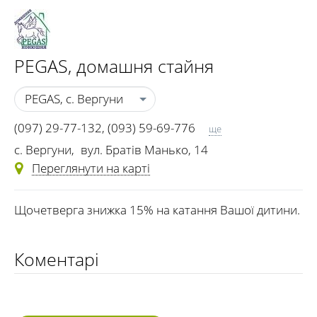
PEGAS
, домашня стайня
PEGAS, с. Вергуни
(097) 29-77-132
,
(093) 59-69-776
ще
(097) 993-13-79
,
(063) 730-34-20
с. Вергуни
,
вул. Братів Манько, 14
Переглянути на карті
Щочетверга знижка 15% на катання Вашої дитини.
Коментарі