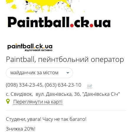
Paintball
, пейнтбольний оператор
майданчик за містом
(098) 334-23-45
,
(063) 634-23-10
ще
(095) 294-23-45
c. Свидівок
,
вул. Дахнівська, 36, "Дахнівська Січ"
Переглянути на карті
Студени, увага! Часу не так багато!
Знижка 20%!