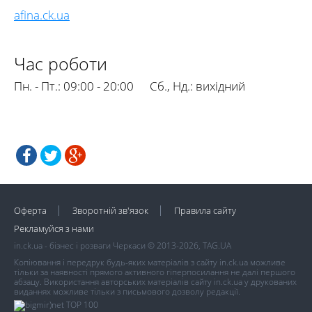
afina.ck.ua
Час роботи
Пн. - Пт.:
09:00 - 20:00
Сб., Нд.:
вихідний
Оферта
Зворотній зв'язок
Правила сайту
Рекламуйся з нами
in.ck.ua - бізнес і розваги Черкаси © 2013-2026, TAG.UA
Копіювання і передрук будь-яких матеріалів з сайту in.ck.ua можливе
тільки за наявності прямого активного гіперпосилання не далі першого
абзацу. Використання авторських матеріалів сайту in.ck.ua у друкованих
виданнях можливе тільки з письмового дозволу редакції.