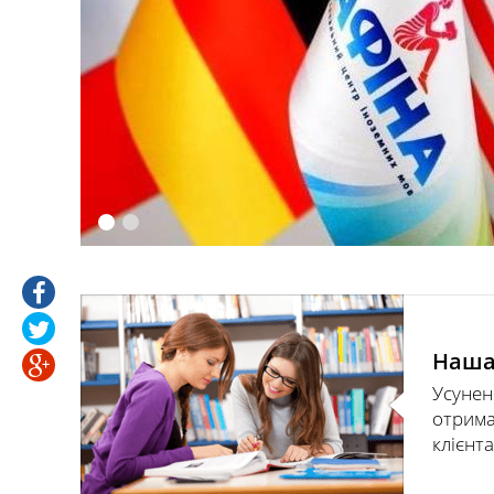
Усунення прогалин в отриманих
раніше знаннях клієнта.
Наша
Усунен
отрима
клієнта