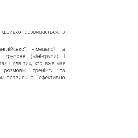
 швидко розвивається, з
лійської, німецької та
 групове (міні-групи) і
ак і для тих, хто вже має
 розмовні тренінги та
Вам правильно і ефективно