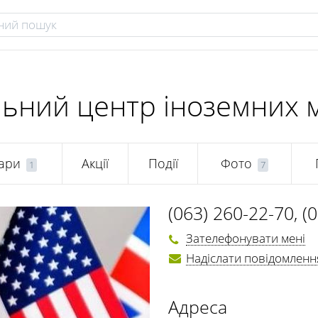
льний центр іноземних 
ари
Акції
Події
Фото
1
7
(063) 260-22-70
,
(
Зателефонувати мені
Надіслати повідомленн
Адреса