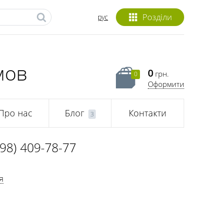
Розділи
рус
мов
0
грн.
0
Оформити
Про нас
Блог
Контакти
3
098) 409-78-77
я