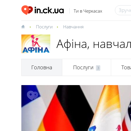
Ти в Черкасах
Послуги
Навчання
Афіна, навча
Головна
Послуги
Тов
3