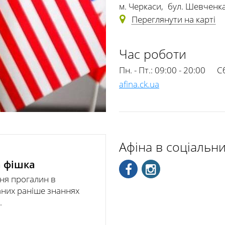
м. Черкаси
,
бул. Шевченка
Переглянути на карті
Час роботи
Пн. - Пт.:
09:00 - 20:00
Сб
afina.ck.ua
Афіна в соціальн
 фішка
ня прогалин в
них раніше знаннях
.