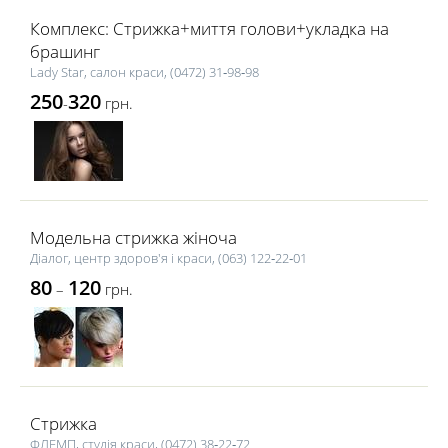
Комплекс: Стрижка+миття голови+укладка на
брашинг
Lady Star, салон краси, (0472) 31‑98‑98
250
320
-
грн.
Модельна стрижка жіноча
Діалог, центр здоров'я і краси, (063) 122‑22‑01
80
120
–
грн.
Стрижка
ФЛЕМП, студія краси, (0472) 38‑22‑72