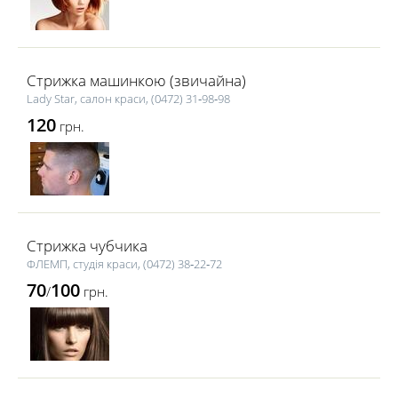
Стрижка машинкою (звичайна)
Lady Star, салон краси, (0472) 31‑98‑98
120
грн.
Стрижка чубчика
ФЛЕМП, студія краси, (0472) 38‑22‑72
70
100
/
грн.