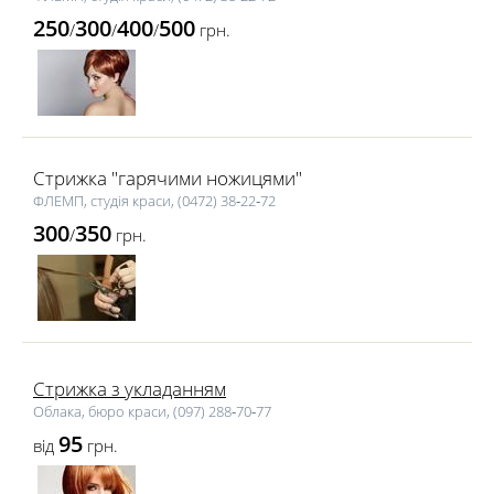
250
300
400
500
/
/
/
грн.
Стрижка "гарячими ножицями"
ФЛЕМП, студія краси, (0472) 38‑22‑72
300
350
/
грн.
Стрижка з укладанням
Облака, бюро краси, (097) 288‑70‑77
95
від
грн.