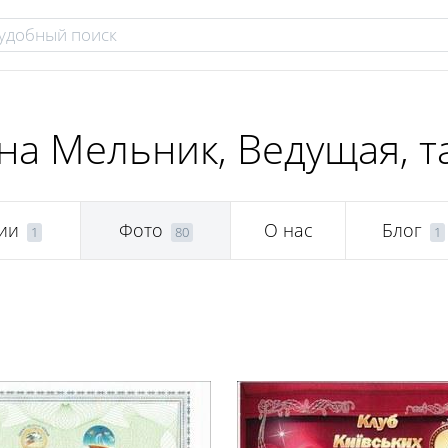
на Мельник, Ведущая, т
ии
Фото
О нас
Блог
1
80
1