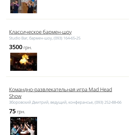
Классическое бармен-шоу
Studio Bar, бармен-шоу, (093) 164‑65‑25
3500
грн.
Командно-развлекательная игра Mad Head
Show
Зборовский Дмитрий, ведущий, конферансье, (093) 252‑88‑66
75
грн.