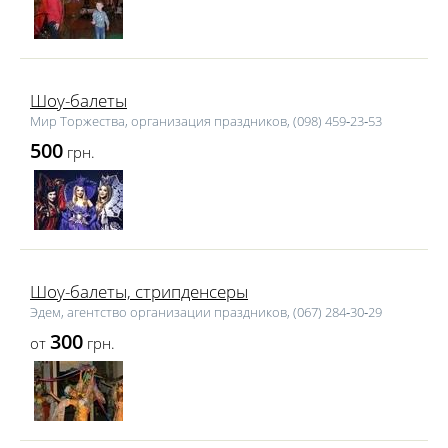
Шоу-балеты
Мир Торжества, организация праздников, (098) 459‑23‑53
500
грн.
Шоу-балеты, стрипденсеры
Эдем, агентство организации праздников, (067) 284‑30‑29
300
от
грн.