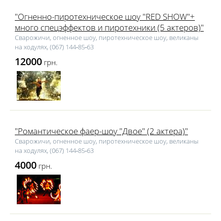
"Огненно-пиротехническое шоу "RED SHOW"+
много спецэффектов и пиротехники (5 актеров)"
Сварожичи, огненное шоу, пиротехническое шоу, великаны
на ходулях, (067) 144‑85‑63
12000
грн.
"Романтическое фаер-шоу "Двое" (2 актера)"
Сварожичи, огненное шоу, пиротехническое шоу, великаны
на ходулях, (067) 144‑85‑63
4000
грн.