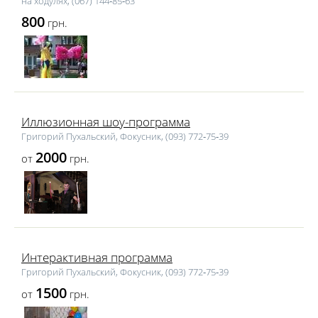
на ходулях, (067) 144‑85‑63
800
грн.
Иллюзионная шоу-программа
Григорий Пухальский, Фокусник, (093) 772‑75‑39
2000
от
грн.
Интерактивная программа
Григорий Пухальский, Фокусник, (093) 772‑75‑39
1500
от
грн.