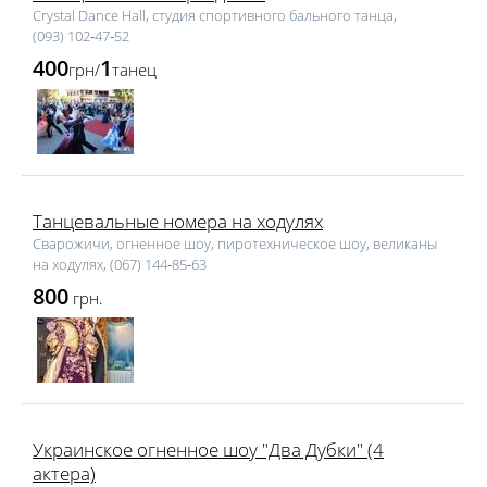
Crystal Dance Hall, студия спортивного бального танца,
(093) 102‑47‑52
400
1
грн/
танец
Танцевальные номера на ходулях
Сварожичи, огненное шоу, пиротехническое шоу, великаны
на ходулях, (067) 144‑85‑63
800
грн.
Украинское огненное шоу "Два Дубки" (4
актера)