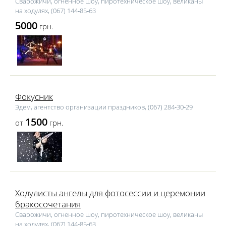
Сварожичи, огненное шоу, пиротехническое шоу, великаны
на ходулях, (067) 144‑85‑63
5000
грн.
Фокусник
Эдем, агентство организации праздников, (067) 284‑30‑29
1500
от
грн.
Ходулисты ангелы для фотосессии и церемонии
бракосочетания
Сварожичи, огненное шоу, пиротехническое шоу, великаны
на ходулях, (067) 144‑85‑63