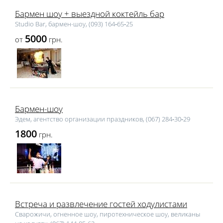
Бармен шоу + выездной коктейль бар
Studio Bar, бармен-шоу, (093) 164‑65‑25
5000
от
грн.
Бармен-шоу
Эдем, агентство организации праздников, (067) 284‑30‑29
1800
грн.
Встреча и развлечение гостей ходулистами
Сварожичи, огненное шоу, пиротехническое шоу, великаны