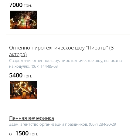
7000
грн.
Огненно-пиротехническое шоу "Пираты" (3
актера)
Сварожичи, огненное шоу, пиротехническое шоу, великаны
на ходулях, (067) 144‑85‑63
5400
грн.
Пенная вечеринка
Эдем, агентство организации праздников, (067) 284‑30‑29
1500
от
грн.