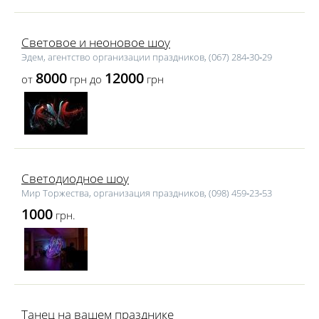
Световое и неоновое шоу
Эдем, агентство организации праздников, (067) 284‑30‑29
8000
12000
от
грн до
грн
Светодиодное шоу
Мир Торжества, организация праздников, (098) 459‑23‑53
1000
грн.
Танец на вашем празднике