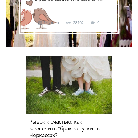
узнали, сколько стоит регистрация
брака в РАГСе и
проведение популярной сегодня
выездной церемонии.
14 июня
28162
0
Рывок к счастью: как
заключить "брак за сутки" в
Черкассах?