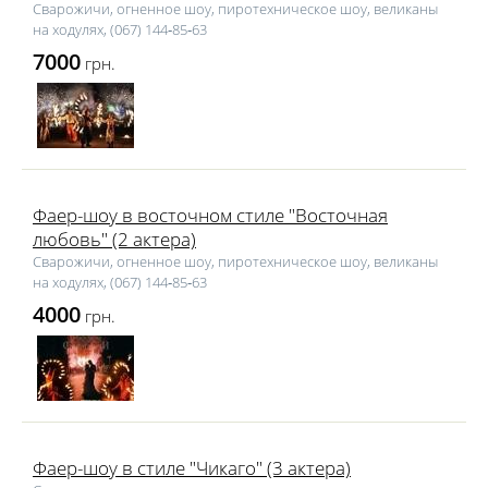
Сварожичи, огненное шоу, пиротехническое шоу, великаны
на ходулях, (067) 144‑85‑63
7000
грн.
Фаер-шоу в восточном стиле "Восточная
любовь" (2 актера)
Сварожичи, огненное шоу, пиротехническое шоу, великаны
на ходулях, (067) 144‑85‑63
4000
грн.
Фаер-шоу в стиле "Чикаго" (3 актера)