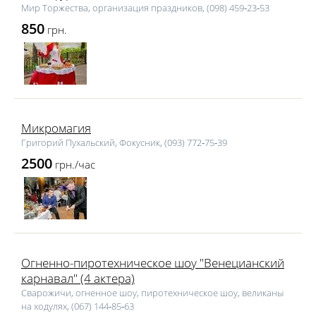
Мир Торжества, организация праздников, (098) 459‑23‑53
850
грн.
Микромагия
Григорий Пухальский, Фокусник, (093) 772‑75‑39
2500
грн./час
Огненно-пиротехническое шоу "Венецианский
карнавал" (4 актера)
Сварожичи, огненное шоу, пиротехническое шоу, великаны
на ходулях, (067) 144‑85‑63