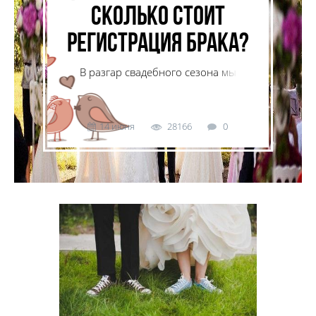
сколько стоит
регистрация брака?
В разгар свадебного сезона мы
узнали, сколько стоит регистрация
брака в РАГСе и
проведение популярной сегодня
выездной церемонии.
14 июня
28166
0