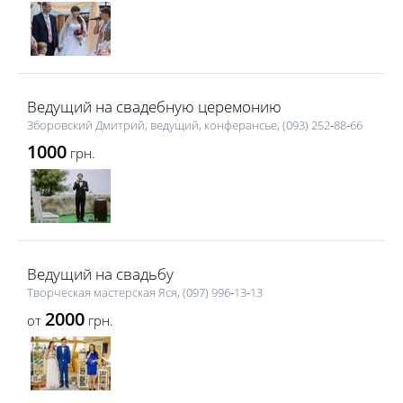
Ведущий на свадебную церемонию
Зборовский Дмитрий, ведущий, конферансье, (093) 252‑88‑66
1000
грн.
Ведущий на свадьбу
Творческая мастерская Яся, (097) 996‑13‑13
2000
от
грн.