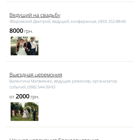
Ведущий на свадьбу
Зборовский Дмитрий, ведущий, конферансье, (093) 252‑88‑66
8000
грн.
Выездная церемония
Валентина Матвиенко, ведущая, режиссер, организатор
событий, (096) 544‑39‑93
2000
от
грн.