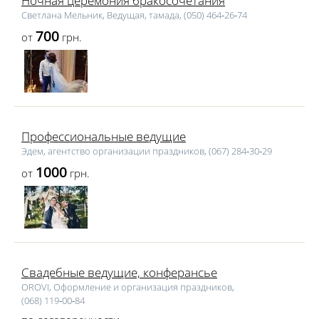
Ночная церемония бракосочетания
Светлана Мельник, Ведущая, тамада, (050) 464‑26‑74
700
от
грн.
Профессиональные ведущие
Эдем, агентство организации праздников, (067) 284‑30‑29
1000
от
грн.
Свадебные ведущие, конферансье
OROVI, Оформление и организация праздников,
(068) 119‑00‑84