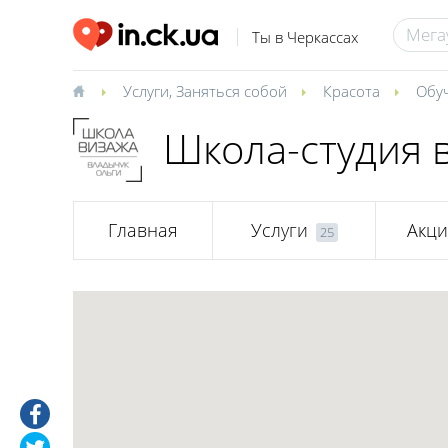
Ты в Черкассах
Услуги
,
Заняться собой
Красота
Обу
Школа-студия 
Главная
Услуги
Акц
25