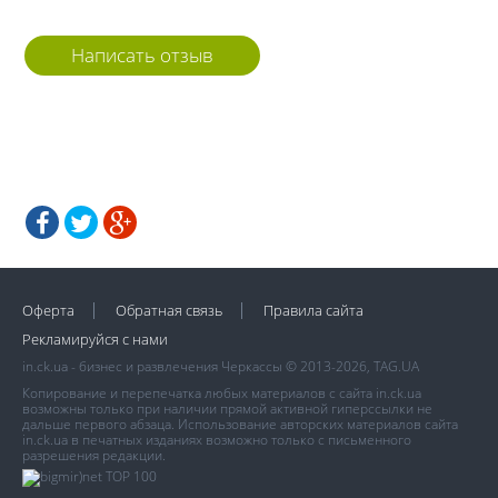
Написать отзыв
Оферта
Обратная связь
Правила сайта
Рекламируйся с нами
in.ck.ua - бизнес и развлечения Черкассы © 2013-2026, TAG.UA
Копирование и перепечатка любых материалов с сайта in.ck.ua
возможны только при наличии прямой активной гиперссылки не
дальше первого абзаца. Использование авторских материалов сайта
in.ck.ua в печатных изданиях возможно только с письменного
разрешения редакции.