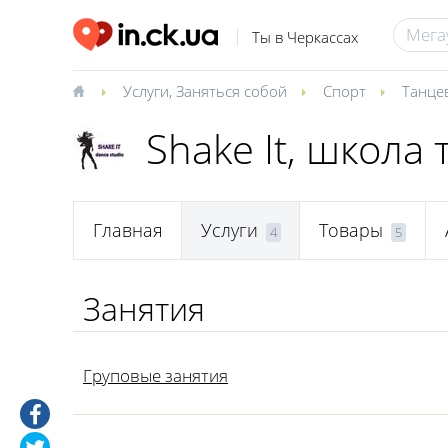
Ты в Черкассах
Услуги
,
Заняться собой
Спорт
Танце
Shake It, школа 
Главная
Услуги
Товары
4
5
Занятия
Груповые занятия