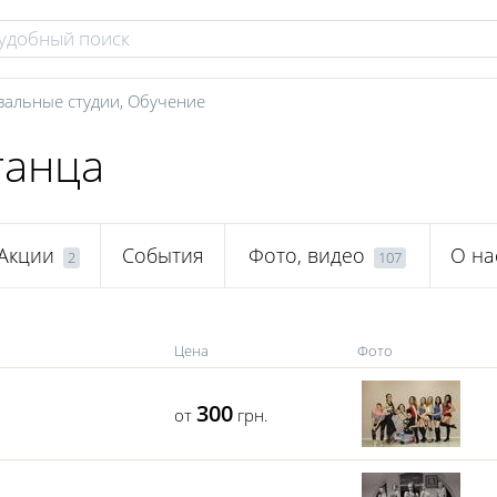
вальные студии
,
Обучение
танца
Акции
События
Фото, видео
О на
2
107
Цена
Фото
300
от
грн.