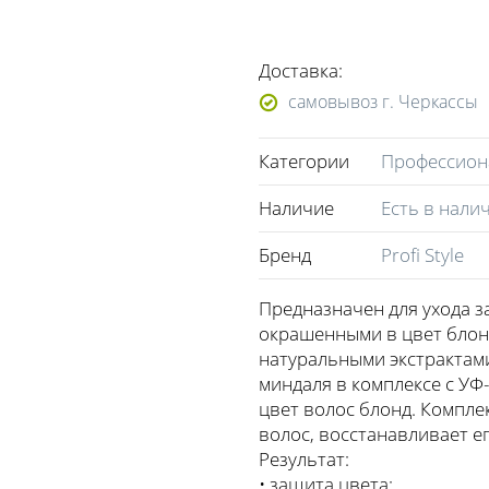
Доставка:
самовывоз г. Черкассы
Категории
Профессиона
Наличие
Есть в нали
Бренд
Profi Style
Предназначен для ухода 
окрашенными в цвет блон
натуральными экстрактам
миндаля в комплексе с У
цвет волос блонд. Компл
волос, восстанавливает ег
Результат:
• защита цвета;