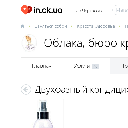
Ты в Черкассах
Заняться собой
Красота
,
Здоровье
П
Облака, бюро к
Главная
Услуги
Т
46
Двухфазный кондицио