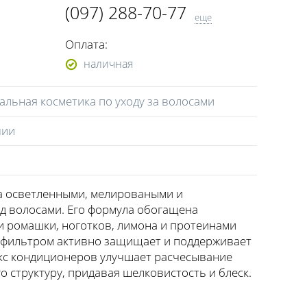
(097) 288-70-77
еще
(063) 352-99-77
Оплата:
(0472) 50-06-15
наличная
льная косметика по уходу за волосами
чии
за осветленными, мелироваными и
д волосами. Его формула обогащена
и ромашки, ноготков, лимона и протеинами
Ф-фильтром активно защищает и поддерживает
екс кондиционеров улучшает расчесывание
о структуру, придавая шелковистость и блеск.