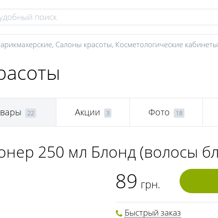
арикмахерские
,
Салоны красоты
,
Косметологические кабинеты
расоты
овары
Акции
Фото
22
3
18
нер 250 мл Блонд (волосы бл
89
грн.
Быстрый заказ