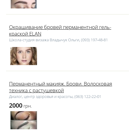
Окрашивание бровей перманентной гель-
краской ELAN
Школа-студия визажа Владычук Ольги, (093) 197‑48‑81
Перманентный макияж. Брови. Волосковая
техника с растушевкой
Диалог, центр здоровья и красоты, (063) 122‑22‑01
2000
грн.