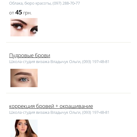
Облака, бюро красоты, (097) 288‑70‑77
45
от
грн.
Пудровые брови
Школа-студия визажа Владычук Ольги, (093) 197‑48‑81
коррекция бровей + окрашивание
Школа-студия визажа Владычук Ольги, (093) 197‑48‑81