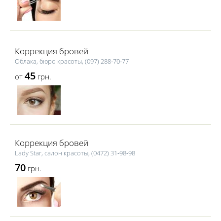
Коррекция бровей
Облака, бюро красоты, (097) 288‑70‑77
45
от
грн.
Коррекция бровей
Lаdy Star, салон красоты, (0472) 31‑98‑98
70
грн.