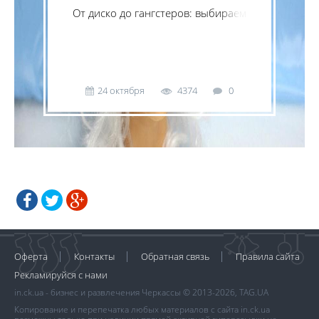
От диско до гангстеров: выбираем
аксессуары на праздник.
24 октября
4374
0
Оферта
Контакты
Обратная связь
Правила сайта
Рекламируйся с нами
in.ck.ua - бизнес и развлечения Черкассы © 2013-2026, TAG.UA
Копирование и перепечатка любых материалов с сайта in.ck.ua