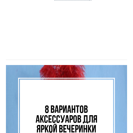
Ну и третья важная задача – купить новогоднее платье, тот наряд,
в котором вы будете встречать Новый год 2020 под бой курантов!
В этом году важно, чтобы в вашем праздничном образе
присутствовали акценты белого цвета. Но главное – обязательно
встречайте Новый год в хорошем настроении и в кругу друзей и
близких!
8 вариантов
аксессуаров для
яркой вечеринки