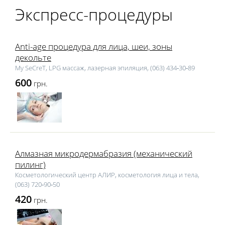
Экспресс-процедуры
Anti-age процедура для лица, шеи, зоны
декольте
My SeCreT, LPG массаж, лазерная эпиляция, (063) 434‑30‑89
600
грн.
Алмазная микродермабразия (механический
пилинг)
Косметологический центр АЛИР, косметология лица и тела,
(063) 720‑90‑50
420
грн.