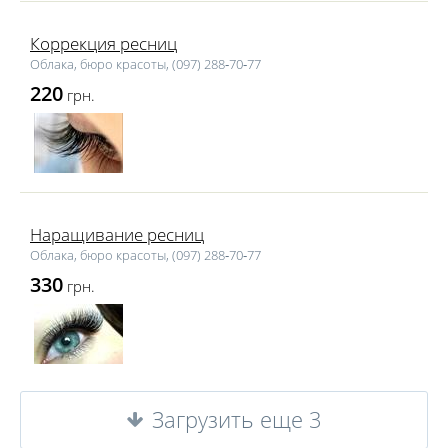
Коррекция ресниц
Облака, бюро красоты, (097) 288‑70‑77
220
грн.
Наращивание ресниц
Облака, бюро красоты, (097) 288‑70‑77
330
грн.
Загрузить еще 3