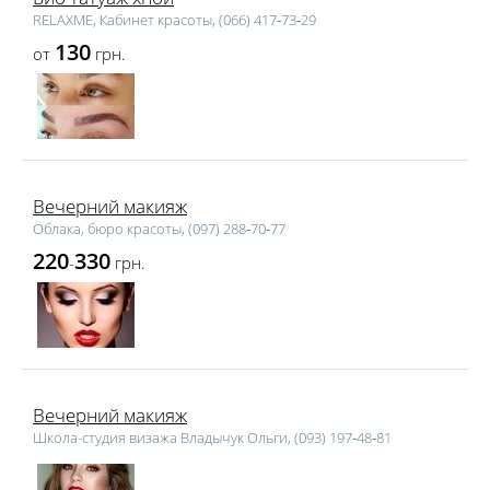
RELAXME, Кабинет красоты, (066) 417‑73‑29
130
от
грн.
Вечерний макияж
Облака, бюро красоты, (097) 288‑70‑77
220
330
-
грн.
Вечерний макияж
Школа-студия визажа Владычук Ольги, (093) 197‑48‑81