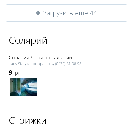
Загрузить еще 44
Солярий
Солярий /горизонтальный
Lаdy Star, салон красоты, (0472) 31‑98‑98
9
грн.
Стрижки