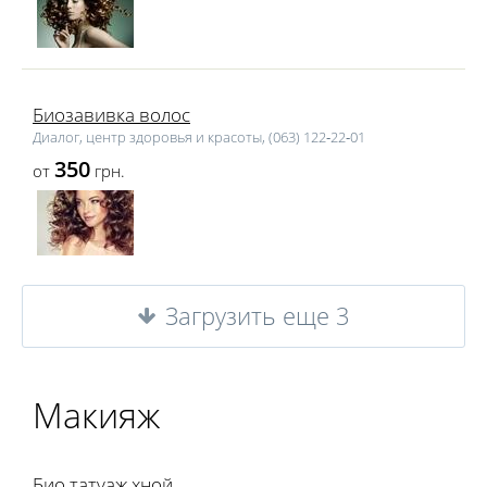
Биозавивка волос
Диалог, центр здоровья и красоты, (063) 122‑22‑01
350
от
грн.
Загрузить еще 3
Макияж
Био татуаж хной