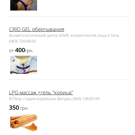
CRIO GEL обертывания
Косметологический центр АЛИР, косметология лица и тела,
(063) 720‑90‑50
400
от
грн.
LPG массаж +гель "корица"
B-Flexy, студия коррекции фигуры, (063) 136‑87‑99
350
грн.