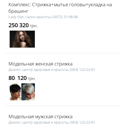
Комплекс: Стрижка+мытье головы+укладка на
брашинг
Lаdy Star, салон красоты, (0472) 31‑98‑98
250
320
-
грн.
Модельная женская стрижка
Диалог, центр здоровья и красоты, (063) 122‑22‑01
80
120
-
грн.
Модельная мужская стрижка
Диалог, центр здоровья и красоты, (063) 122‑22‑01