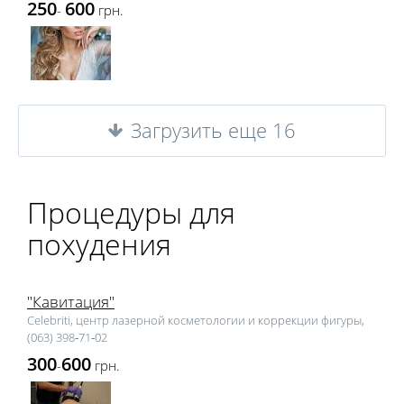
250
600
-
грн.
Загрузить еще 16
Процедуры для
похудения
"Кавитация"
Celebriti, центр лазерной косметологии и коррекции фигуры,
(063) 398‑71‑02
300
600
-
грн.