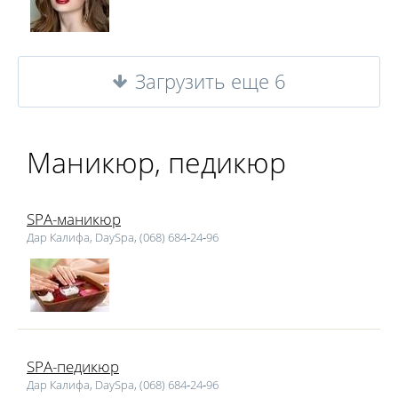
Загрузить еще 6
Маникюр, педикюр
SPA-маникюр
Дар Калифа, DaySpa, (068) 684‑24‑96
SPA-педикюр
Дар Калифа, DaySpa, (068) 684‑24‑96