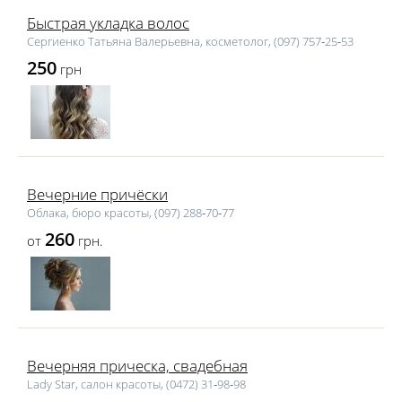
Быстрая укладка волос
Сергиенко Татьяна Валерьевна, косметолог, (097) 757‑25‑53
250
грн
Вечерние причёски
Облака, бюро красоты, (097) 288‑70‑77
260
от
грн.
Вечерняя прическа, свадебная
Lаdy Star, салон красоты, (0472) 31‑98‑98