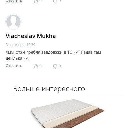
Ответить
0
0
Viacheslav Mukha
5 сентября, 15:39
Хмм, отже гребля завдовжки в 16 км? Гадав там
декілька км.
Ответить
0
0
Больше интересного