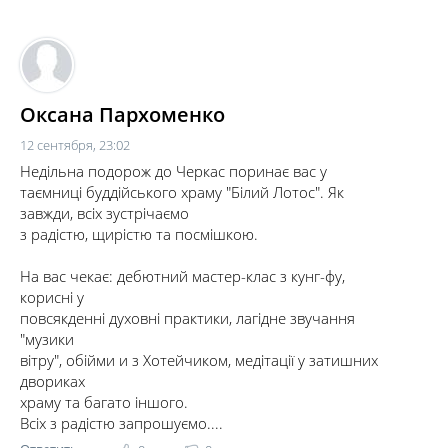
комментарий
Оксана Пархоменко
12 сентября, 23:02
Недільна подорож до Черкас поринає вас у
таємниці буддійського храму "Білий Лотос". Як
завжди, всіх зустрічаємо
з радістю, щирістю та посмішкою.
На вас чекає: дебютний мастер-клас з кунг-фу,
корисні у
повсякденні духовні практики, лагідне звучання
"музики
вітру", обійми и з Хотейчиком, медітації у затишних
двориках
храму та багато іншого.
Всіх з радістю запрошуємо....