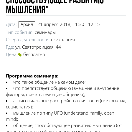
способствующее развитию
мышления"
Дата:
21 апреля 2018, 11:30 - 12:15
Архив
Тип события:
семинары
Сфера деятельности:
психология
Где:
ул. Святотроицкая, 44
Цена
бесплатно
Программа семинара:
что такое общение на самом деле;
что препятствует общению (внешние и внутрение
факторы, препятствующие общению);
антисоциальные расстройства личности (психопатия,
социопатия);
мышление по типу UFO (understand, family, open
mind);
общение, способствующее развитию мышления (от
эгоцентризма до общественного мышления).