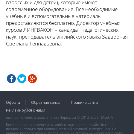
взрослых и для детей), которые имеют
современное оборудование. Все необходимые
учебные и вспомогательные материалы
предоставляются бесплатно. Директор учебных
курсов ЛИНГВАКОН – кандидат педагогических
наук, преподаватель английского языка Задворная
Светлана Геннадьевна.
Оферта
Обратная связь
Правила сайта
Рекламируйся с нами
in.ck.ua - бизнес и развлечения Черкассы © 2013-2026, TAG.UA
Копирование и перепечатка любых материалов с сайта in.ck.ua
возможны только при наличии прямой активной гиперссылки не
дальше первого абзаца. Использование авторских материалов сайта