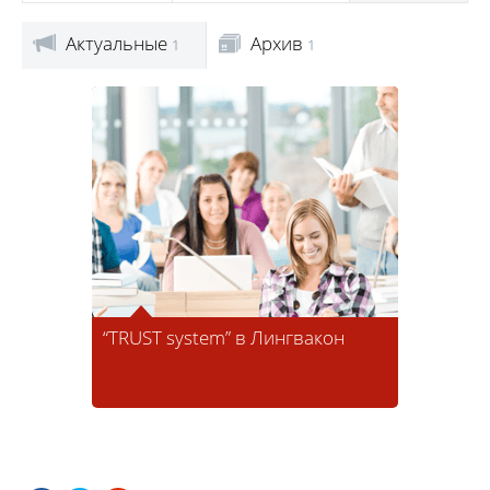
Актуальные
Архив
1
1
“TRUST system” в Лингвакон